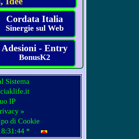
, Idee
Cordata Italia
Sinergie sul Web
Adesioni - Entry
BonusK2
al Sistema
iaklife.it
tuo IP
rivacy »
ipo di Cookie
18:31:44
*