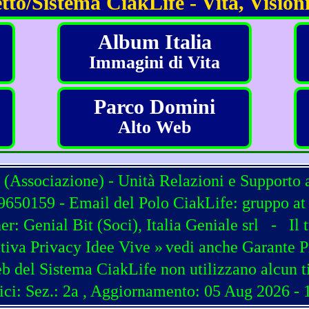
tto/Sistema CiakLife - Vita, Visioni
Album Italia
Immagini di Vita
Parco Domini
Alto Web
 (Associazione) - Unità Relazioni e Supporto 
650159 - Email del Polo CiakLife: gruppo at c
ner:
Genial Bit
(
Soci
),
Italia Geniale srl
-
Il 
tiva Privacy Idee Vive »
vedi anche Garante P
b del Sistema CiakLife non utilizzano alcun t
ici: Sez.: 2a
, Aggiornamento: 05 Aug 2026 - 